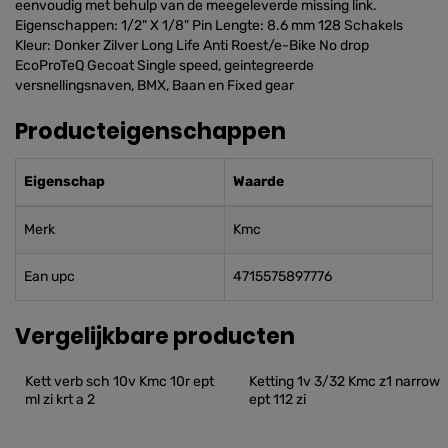
eenvoudig met behulp van de meegeleverde missing link.
Eigenschappen: 1/2" X 1/8" Pin Lengte: 8.6 mm 128 Schakels
Kleur: Donker Zilver Long Life Anti Roest/e-Bike No drop
EcoProTeQ Gecoat Single speed, geintegreerde
versnellingsnaven, BMX, Baan en Fixed gear
Producteigenschappen
Eigenschap
Waarde
Merk
Kmc
Ean upc
4715575897776
Vergelijkbare producten
Kett verb sch 10v Kmc 10r ept 
Ketting 1v 3/32 Kmc z1 narrow 
ml zi krt a 2
ept 112 zi