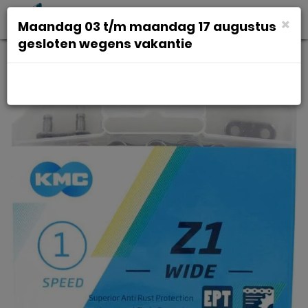
Toggl
×
Maandag 03 t/m maandag 17 augustus
navig
gesloten wegens vakantie
Kmc Ketting z1 wide ept 128l