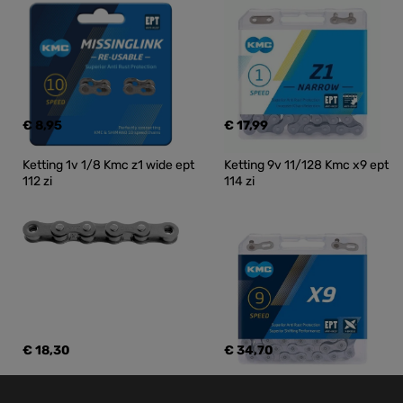
€ 8,95
€ 17,99
Ketting 1v 1/8 Kmc z1 wide ept 
Ketting 9v 11/128 Kmc x9 ept 
112 zi
114 zi
€ 18,30
€ 34,70