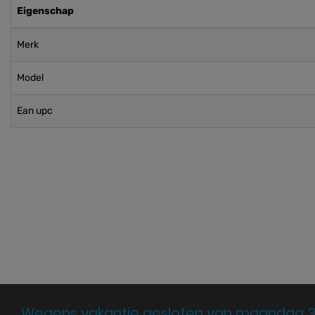
Eigenschap
Merk
Model
Ean upc
Wegens vakantie gesloten van maandag 3