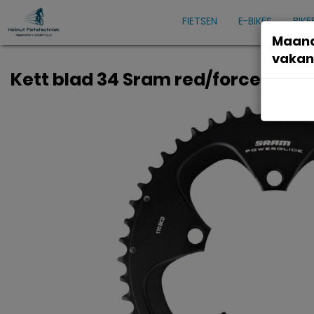
FIETSEN
E-BIKES
BIKE
Maand
vakan
Kett blad 34 Sram red/force22 ra