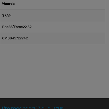
Waarde
SRAM
Red22/Force22 S2
0710845729942
 t/m maandag 17 augustus