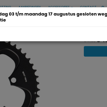
FITTING
AANBIEDINGEN
ACCESSOIRES
CONTACT
ag 03 t/m maandag 17 augustus gesloten we
tie
ce alm 3mm 110 zw
€ 4
€ 47,00