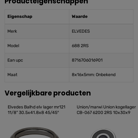
Producteigenschappen
Eigenschap
Waarde
Merk
ELVEDES
Model
688 2RS
Ean upc
8716706016901
Maat
8x16x5mm: Onbekend
Vergelijkbare producten
Elvedes Balhd elv lager mr121 
Union/marwi Union kogellager 
11/8" 30.5x41.8x8 45/45°
CB-067 6200 2RS 10x30x9