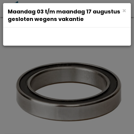
Toggl
×
Maandag 03 t/m maandag 17 augustus
navig
gesloten wegens vakantie
Elvedes Naafd elv kogellager
688 2rs 8x16x5