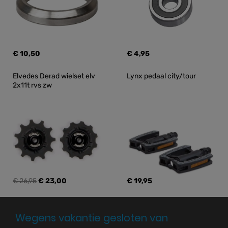
€ 10,50
€ 4,95
Elvedes Derad wielset elv 
Lynx pedaal city/tour
2x11t rvs zw
€ 26,95
€ 23,00
€ 19,95
Wegens vakantie gesloten van