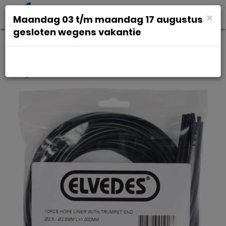
Toggl
×
Maandag 03 t/m maandag 17 augustus
navig
gesloten wegens vakantie
Elvedes Kabed elv liner
2.5/2.0mm 1000mm