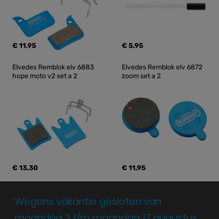
€ 11,95
€ 5,95
Elvedes Remblok elv 6883 
Elvedes Remblok elv 6872 
hope moto v2 set a 2
zoom set a 2
€ 13,30
€ 11,95
Wegens vakantie gesloten van
maandag 3 t/m maandag 17 augustus