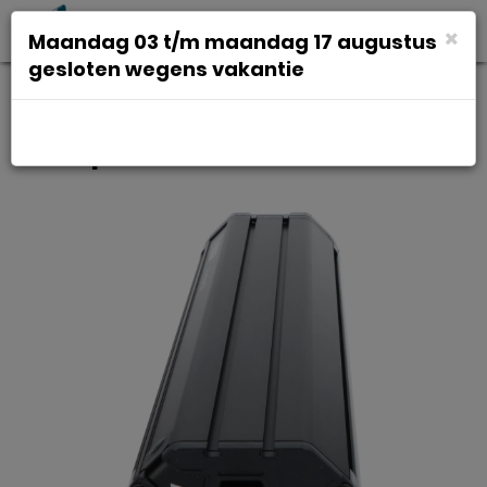
Toggl
×
Maandag 03 t/m maandag 17 augustus
navig
gesloten wegens vakantie
Ebp accu Bosch 36v pt 500wh
14amp horizontaal zw