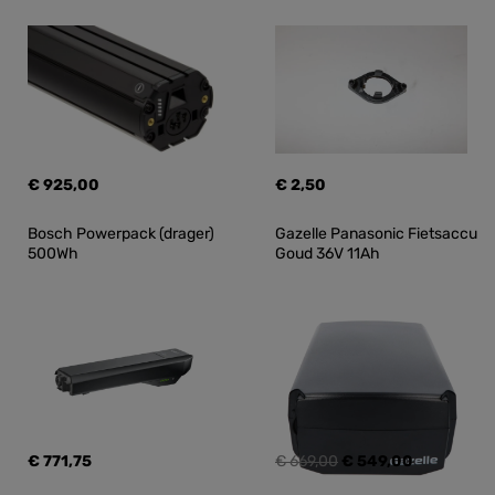
€ 925,00
€ 2,50
Bosch Powerpack (drager) 
Gazelle Panasonic Fietsaccu 
500Wh
Goud 36V 11Ah
€ 771,75
€ 669,00
€ 549,00