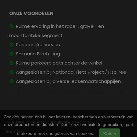
ONZE VOORDELEN
Ruime ervaring in het race-, gravel- en
mountainbike segment
Persoonlijke service
Shimano Bikefitting
Ruime parkeerplaats achter de winkel
Aangesloten bij Nationaal Fiets Project / FiscFree
Aangesloten bij diverse leasemaatschappijen
Dit is een voorbeeld tekst, pas deze tekst zelf aan.
© 2026 Helmut Fietstechniek. Ondersteund door
SitePack ®
Cookies helpen ons bij het leveren, beschermen en verbeteren van
Uw e-bike, race en mountainbike specialist
onze producten en diensten. Door onze website te gebruiken, gaat
Sitemap
u akkoord met ons gebruik van cookies.
Sluiten