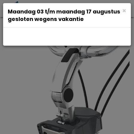
Toggl
×
Maandag 03 t/m maandag 17 augustus
navig
gesloten wegens vakantie
Duod Urban iki ahead bev