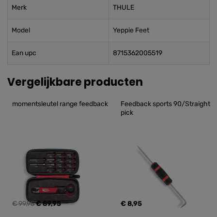
Merk
THULE
Model
Yeppie Feet
Ean upc
8715362005519
Vergelijkbare producten
momentsleutel range feedback
Feedback sports 90/Straight 
pick
€ 99,95
€ 89,95
€ 8,95