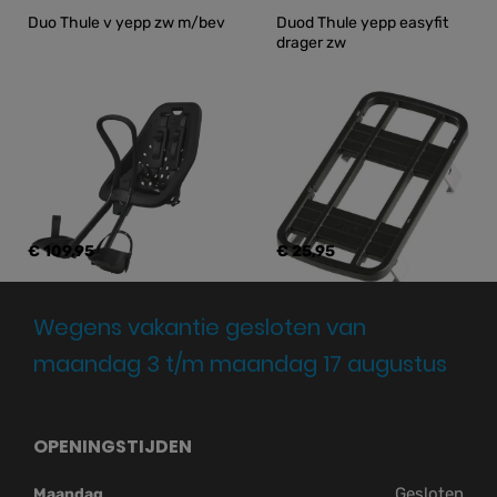
Duo Thule v yepp zw m/bev
Duod Thule yepp easyfit 
drager zw
€ 109,95
€ 25,95
Wegens vakantie gesloten van
maandag 3 t/m maandag 17 augustus
OPENINGSTIJDEN
Gesloten
Maandag