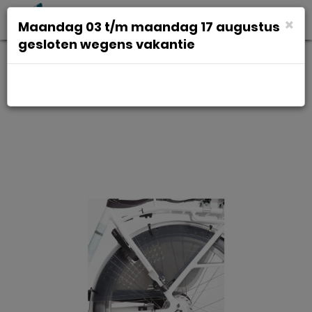
Toggl
×
Maandag 03 t/m maandag 17 augustus
navig
gesloten wegens vakantie
Duod Thule yeppie feet
voetbeschermer set a 2