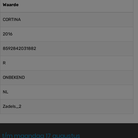
Waarde
CORTINA
2016
8592842031882
R
ONBEKEND
NL
Zadels_2
 t/m maandag 17 augustus