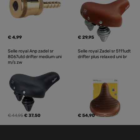
€ 4,99
€ 29,95
Selle royal Anp zadel sr 
Selle royal Zadel sr 5111udt 
8067utd drifter medium uni 
drifter plus relaxed uni br
m/s zw
€ 44,95
€ 37,50
€ 54,90