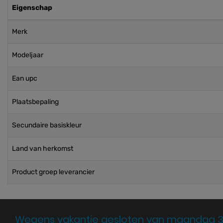
Eigenschap
Merk
Modeljaar
Ean upc
Plaatsbepaling
Secundaire basiskleur
Land van herkomst
Product groep leverancier
Wegens vakantie gesloten van maandag 3