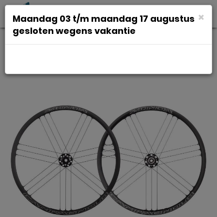
Toggl
×
Maandag 03 t/m maandag 17 augustus
navig
gesloten wegens vakantie
Campagnolo Wielset 28 ca
zonda db afs 12ta zw 9-12