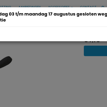
FITTING
AANBIEDINGEN
ACCESSOIRES
CONTACT
ag 03 t/m maandag 17 augustus gesloten we
tie
ight Zwart
€ 7,95