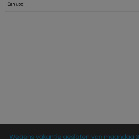
Ean upc
Wegens vakantie gesloten van maandag 3