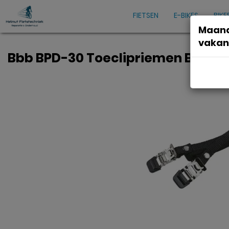
FIETSEN
E-BIKES
BIKE
Maand
vakan
Bbb BPD-30 Toeclipriemen Bike&T