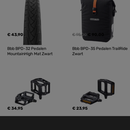
€ 43,90
€ 95,00
€ 90,00
Bbb BPD-32 Pedalen 
Bbb BPD-35 Pedalen TrailRide 
MountainHigh Mat Zwart
Zwart
€ 34,95
€ 23,95