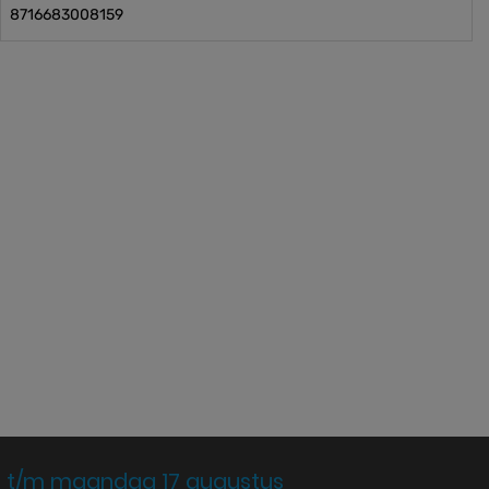
8716683008159
 t/m maandag 17 augustus